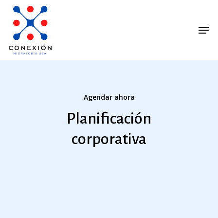
Skip
Menu
to
Men
main
content
Agendar ahora
Planificación
corporativa